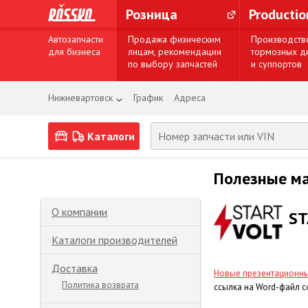
Розница
Producti
Автозапчасти
Продажа физическим
Производств
для бизнеса
лицам, рекомендации
тормозных д
по выбору запчастей
и суппортов
Нижневартовск
График
Адреса
Каталоги
Полезные м
О компании
ST
Каталоги производителей
Доставка
Новые презентационн
Политика возврата
ссылка на Word-файл c