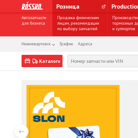
Розница
Producti
Автозапчасти
Продажа физическим
Производств
для бизнеса
лицам, рекомендации
тормозных д
по выбору запчастей
и суппортов
Нижневартовск
График
Адреса
Каталоги