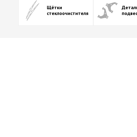
Щётки
Детал
стеклоочистителя
подве