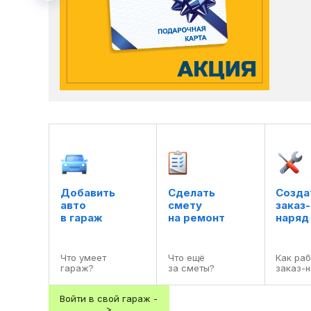
Добавить

Сделать

Создат
авто

смету

заказ-

в гараж
на ремонт
наряд
Что умеет

Что ещё

Как раб
гараж?
за сметы?
заказ-
Войти в свой гараж -
>