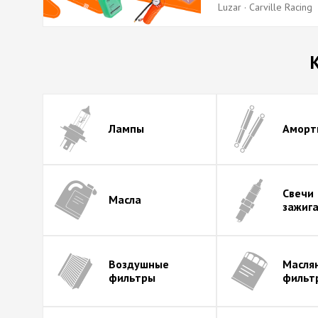
Luzar · Carville Racing
Лампы
Аморт
Свечи
Масла
зажиг
Воздушные
Масля
фильтры
фильт