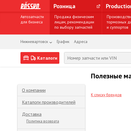
Розница
Producti
Автозапчасти
Продажа физическим
Производств
для бизнеса
лицам, рекомендации
тормозных д
по выбору запчастей
и суппортов
Нижневартовск
График
Адреса
Каталоги
Полезные м
О компании
К списку брендов
Каталоги производителей
Доставка
Политика возврата