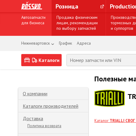
Розница
Producti
Автозапчасти
Продажа физическим
Производств
для бизнеса
лицам, рекомендации
тормозных д
по выбору запчастей
и суппортов
Нижневартовск
График
Адреса
Каталоги
Полезные м
О компании
TR
Каталоги производителей
Доставка
Каталог
TRIALLI СВОГ
Политика возврата